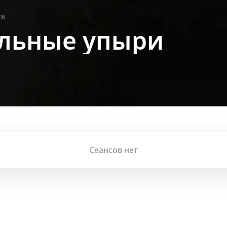
ИЯ
льные упыри
Сеансов нет