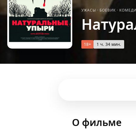
УЖАСЫ
·
БОЕВИК
·
КОМЕД
Натура
18+
1 ч. 34 мин.
О фильме