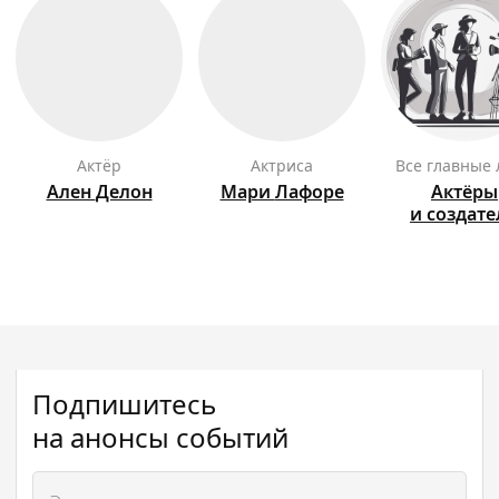
актёр
актриса
Все главные
Ален
Делон
Мари
Лафоре
Актёры
и создат
Подпишитесь
на анонсы событий