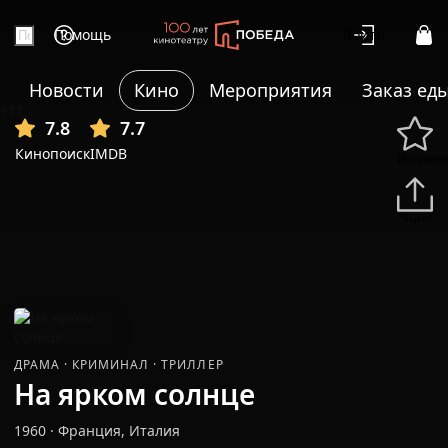
Помощь
Войти
Новости
Кино
Мероприятия
Заказ ед
+11
7.8
7.7
Кинопоиск
IMDB
Избранн
Подели
ДРАМА
·
КРИМИНАЛ
·
ТРИЛЛЕР
На ярком солнце
1960
·
Франция, Италия