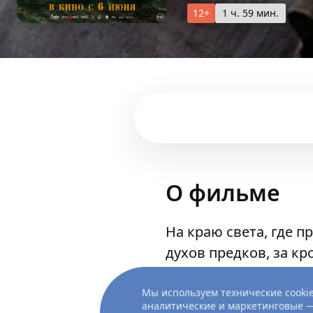
12+
1 ч. 59 мин.
О фильме
На краю света, где 
духов предков, за к
разжечь войну. Но ч
Мы используем технические cookie
аналитические и маркетинговые —