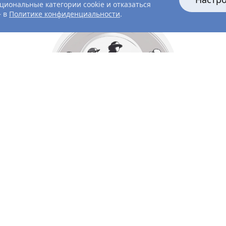
циональные категории cookie и отказаться
— в
Политике конфиденциальности
.
Все главные лица
Актёры и создатели