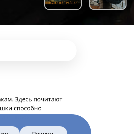
акам. Здесь почитают
вушки способно
а и порох.
оить
Принять