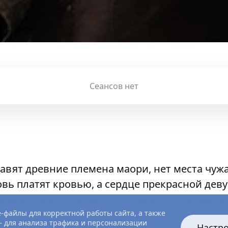
Сеансов нет
правят древние племена маори, нет места чуж
ровь платят кровью, а сердце прекрасной де
ужаки пришли не одни — с ними бог, медицин
-файлы для корректной работы сайта, а также
 для анализа трафика и персонализации
Настр