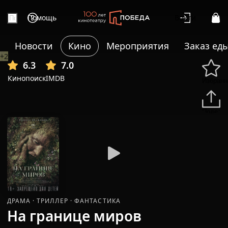
Помощь
Войти
Новости
Кино
Мероприятия
Заказ ед
+2
6.3
7.0
Кинопоиск
IMDB
Избранн
Подели
ДРАМА
·
ТРИЛЛЕР
·
ФАНТАСТИКА
На границе миров