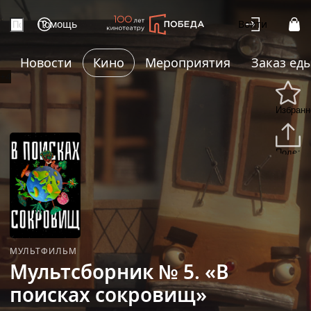
Помощь
Войти
Новости
Кино
Мероприятия
Заказ ед
+4
Избранн
Подели
МУЛЬТФИЛЬМ
Мультсборник № 5. «В
поисках сокровищ»