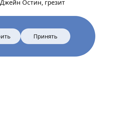
 Джейн Остин, грезит
е она может сполна
оить
Принять
тчаянно ищет способ