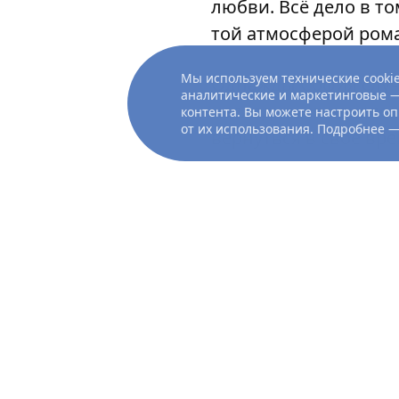
любви. Всё дело в т
той атмосферой ром
Мы используем технические cookie
Однажды София случа
аналитические и маркетинговые —
насладиться началом
контента. Вы можете настроить оп
от их использования. Подробнее 
вернуться в своё вре