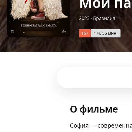
Мой па
2023
·
Бразилия
16+
1 ч. 55 мин.
О фильме
София — современная