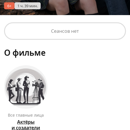
6+
1 ч. 39 мин.
Сеансов нет
О фильме
Все главные лица
Актёры
и создатели