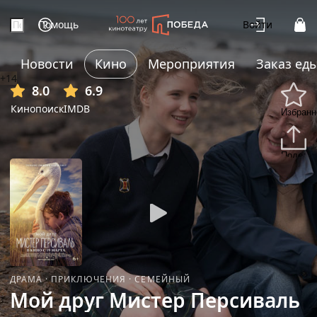
Помощь
Войти
Новости
Кино
Мероприятия
Заказ ед
+14
8.0
6.9
Кинопоиск
IMDB
Избранн
Подели
ДРАМА
·
ПРИКЛЮЧЕНИЯ
·
СЕМЕЙНЫЙ
Мой друг Мистер Персиваль