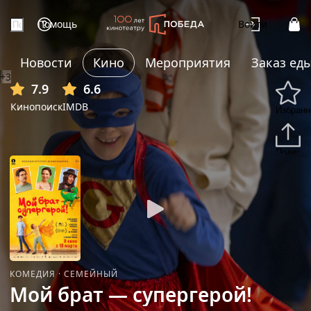
Помощь
Войти
Новости
Кино
Мероприятия
Заказ ед
+3
7.9
6.6
Кинопоиск
IMDB
Избранн
Подели
КОМЕДИЯ
·
СЕМЕЙНЫЙ
Мой брат — супергерой!