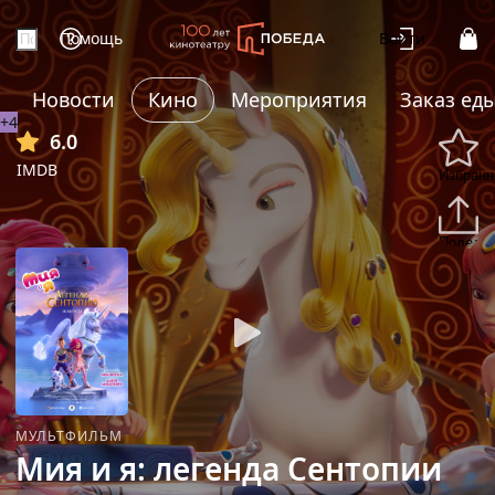
Помощь
Войти
Новости
Кино
Мероприятия
Заказ ед
+4
6.0
IMDB
Избранн
Подели
МУЛЬТФИЛЬМ
Мия и я: легенда Сентопии