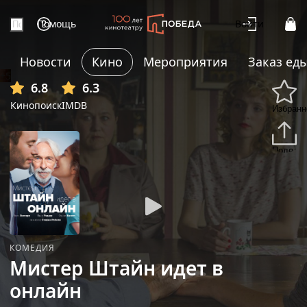
Помощь
Войти
Новости
Кино
Мероприятия
Заказ ед
+5
6.8
6.3
Кинопоиск
IMDB
Избранн
Подели
КОМЕДИЯ
Мистер Штайн идет в
онлайн