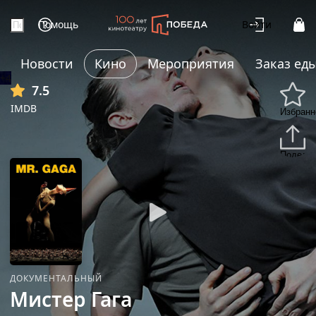
Помощь
Войти
Новости
Кино
Мероприятия
Заказ ед
+4
7.5
IMDB
Избранн
Подели
ДОКУМЕНТАЛЬНЫЙ
Мистер Гага