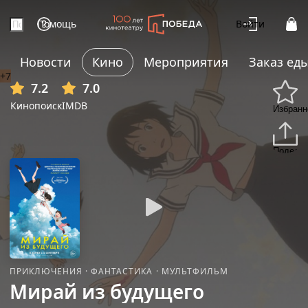
Помощь
Войти
Новости
Кино
Мероприятия
Заказ ед
+7
7.2
7.0
Кинопоиск
IMDB
Избранн
Подели
ПРИКЛЮЧЕНИЯ
·
ФАНТАСТИКА
·
МУЛЬТФИЛЬМ
Мирай из будущего