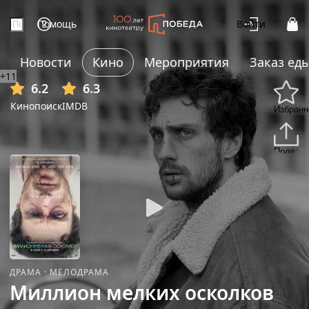
Помощь
Войти
Новости
Кино
Мероприятия
Заказ ед
+11
6.2
6.3
Кинопоиск
IMDB
Избранн
Подели
ДРАМА
·
МЕЛОДРАМА
Миллион мелких осколков