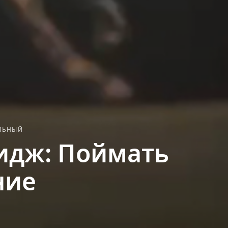
ЛЬНЫЙ
идж: Поймать
ние