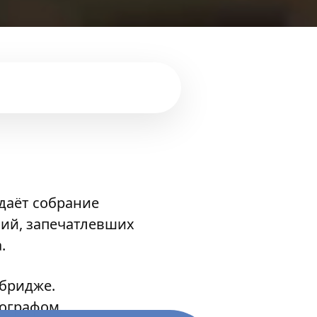
даёт собрание
фий, запечатлевших
.
йбридже.
тографом,