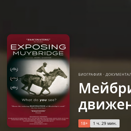
БИОГРАФИЯ
·
ДОКУМЕНТА
Мейбр
движе
18+
1 ч. 29 мин.