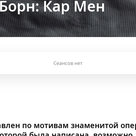
Борн: Кар Мен
Сеансов нет
авлен по мотивам знаменитой опе
которой была написана, возможно,