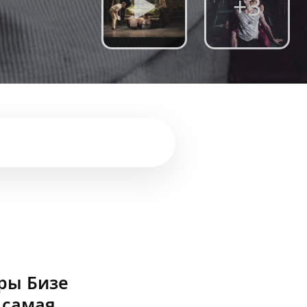
+3
ры Бизе
 самая