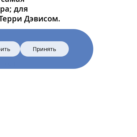
ра; для
Терри Дэвисом.
оить
Принять
инсент
ла в засаленную
 мечты жителей
ельного незнакомца.
в необратимый
ая сценография Леза