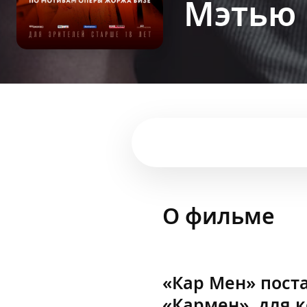
Мэтью 
О фильме
«Кар Мен» пост
«Кармен», для 