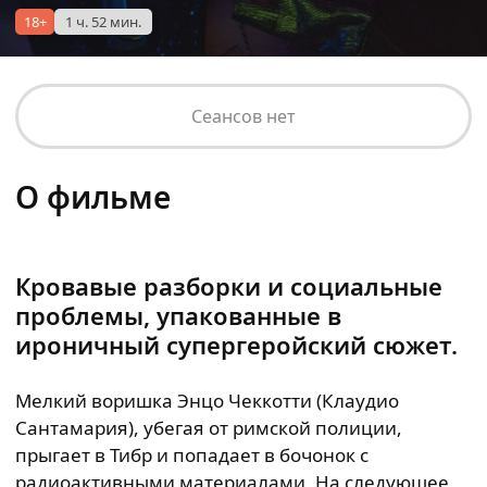
18+
1 ч. 52 мин.
Сеансов нет
О фильме
Кровавые разборки и социальные
проблемы, упакованные в
ироничный супергеройский сюжет.
Мелкий воришка Энцо Чеккотти (Клаудио
Сантамария), убегая от римской полиции,
прыгает в Тибр и попадает в бочонок с
радиоактивными материалами. На следующее