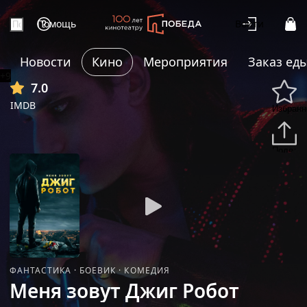
Помощь
Войти
Новости
Кино
Мероприятия
Заказ ед
+9
7.0
IMDB
Избранн
Подели
ФАНТАСТИКА
·
БОЕВИК
·
КОМЕДИЯ
Меня зовут Джиг Робот