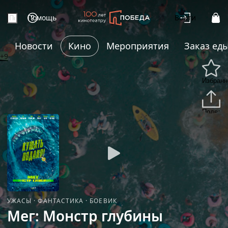
Помощь
Войти
Новости
Кино
Мероприятия
Заказ ед
+9
Избранн
Подели
УЖАСЫ
·
ФАНТАСТИКА
·
БОЕВИК
Мег: Монстр глубины