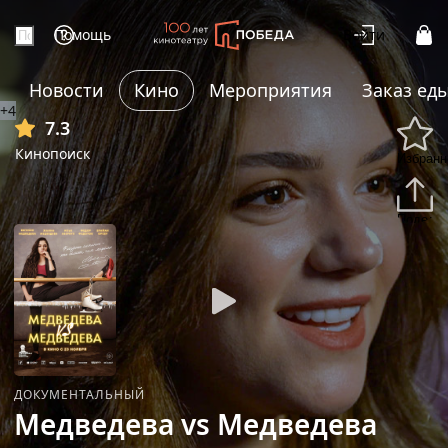
Помощь
Войти
Новости
Кино
Мероприятия
Заказ ед
+4
7.3
Кинопоиск
Избранн
Подели
ДОКУМЕНТАЛЬНЫЙ
Медведева vs Медведева