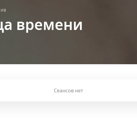
ТИВ
ца времени
Сеансов нет