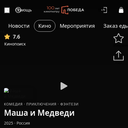
Помощь
Войти
Новости
Кино
Мероприятия
Заказ ед
+4
7.6
Кинопоиск
Избранн
Подели
КОМЕДИЯ
·
ПРИКЛЮЧЕНИЯ
·
ФЭНТЕЗИ
Маша и Медведи
2025
·
Россия