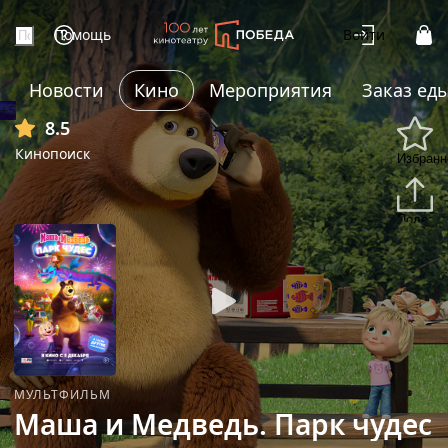
Помощь
Войти
Новости
Кино
Мероприятия
Заказ ед
+5
8.5
Кинопоиск
Избранн
Подели
МУЛЬТФИЛЬМ
Маша и Медведь. Парк чудес