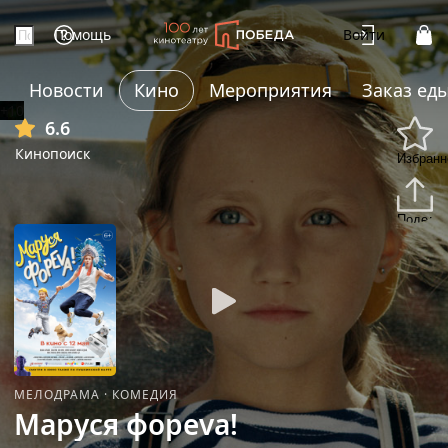
Помощь
Войти
Новости
Кино
Мероприятия
Заказ ед
+10
6.6
Кинопоиск
Избранн
Подели
МЕЛОДРАМА
·
КОМЕДИЯ
Маруся фореva!