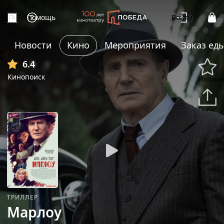
Помощь
Войти
Новости
Кино
Мероприятия
Заказ ед
+3
6.4
Кинопоиск
Избранн
Подели
ТРИЛЛЕР
Марлоу