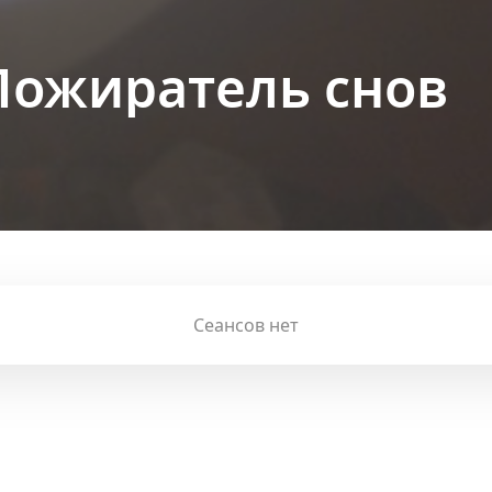
Ы
Пожиратель снов
Сеансов нет