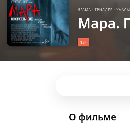
ДРАМА
·
ТРИЛЛЕР
·
УЖАС
Мара. 
18+
О фильме