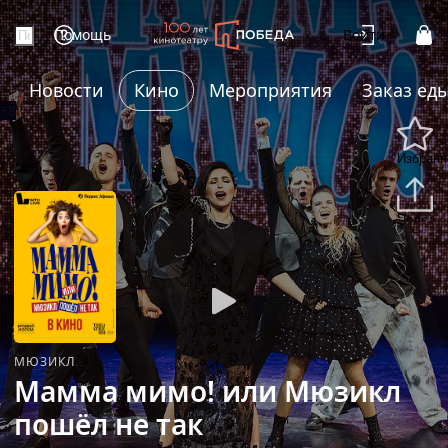
Помощь
Войти
Новости
Кино
Мероприятия
Заказ ед
+8
Избранн
Подели
МЮЗИКЛ
Мамма мимо! или Мюзикл
пошёл не так