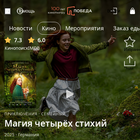
Помощь
Войти
Новости
Кино
Мероприятия
Заказ ед
+6
7.3
6.0
Кинопоиск
IMDB
Избранн
Подели
ПРИКЛЮЧЕНИЯ
·
СЕМЕЙНЫЙ
Магия четырёх стихий
2025
·
Германия