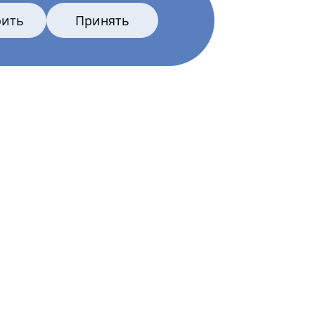
оить
Принять