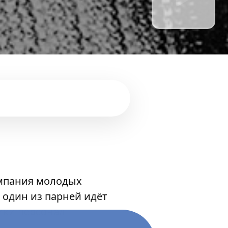
компания молодых
 один из парней идёт
ики персонал