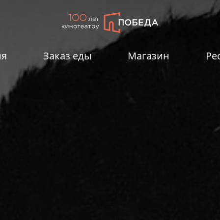
ия
Заказ еды
Магазин
Ре