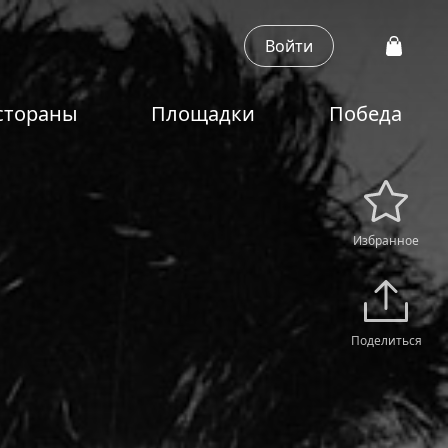
Войти
стораны
Площадки
Победа
Избранное
Поделиться