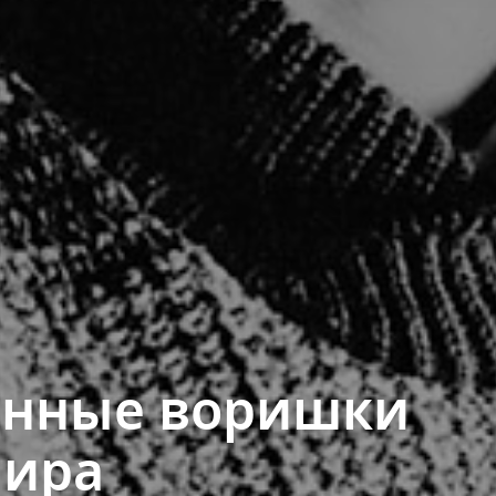
инные воришки
мира