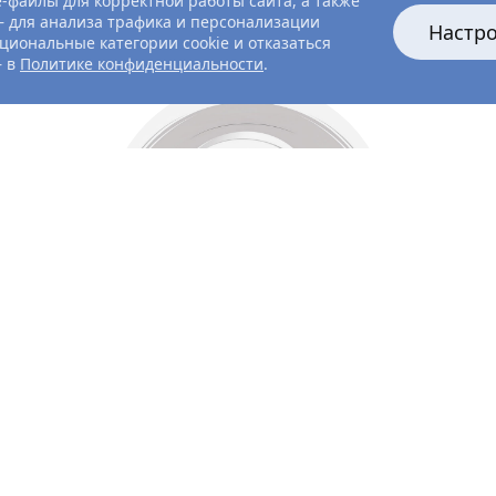
-файлы для корректной работы сайта, а также
 для анализа трафика и персонализации
Настр
циональные категории cookie и отказаться
— в
Политике конфиденциальности
.
Все главные лица
Актёры и создатели