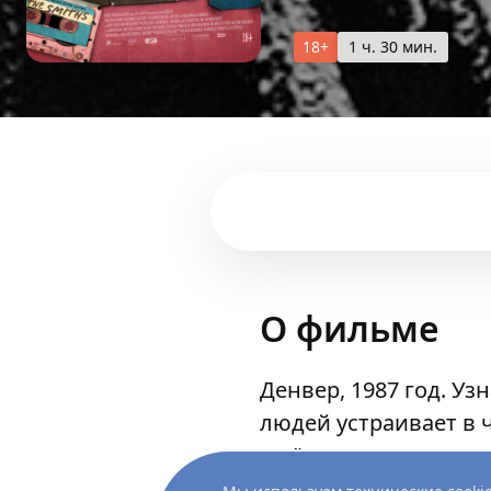
18+
1 ч. 30 мин.
О фильме
Денвер, 1987 год. У
людей устраивает в 
ещё дальше: вооруже
Денверской радиост