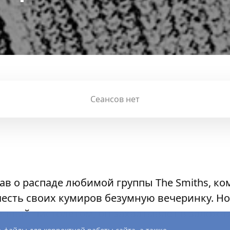
Сеансов нет
знав о распаде любимой группы The Smiths, 
честь своих кумиров безумную вечеринку. Но
нный пистолетом, он захватывает в заложн
анции.