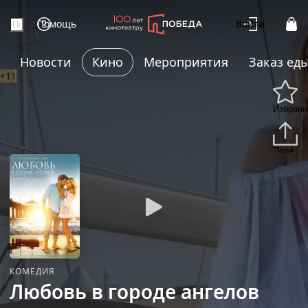
Помощь
Войти
Новости
Кино
Мероприятия
Заказ ед
+11
Избранн
Подели
КОМЕДИЯ
Любовь в городе ангелов