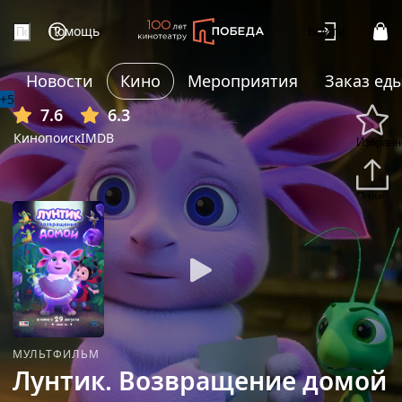
Помощь
Войти
Новости
Кино
Мероприятия
Заказ ед
+5
7.6
6.3
Кинопоиск
IMDB
Избранн
Подели
МУЛЬТФИЛЬМ
Лунтик. Возвращение домой