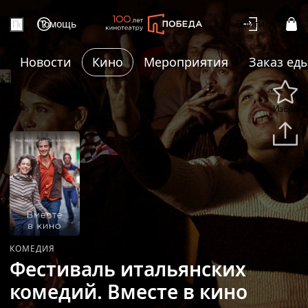
Помощь
Войти
Новости
Кино
Мероприятия
Заказ ед
+2
Избранн
Подели
КОМЕДИЯ
Фестиваль итальянских
комедий. Вместе в кино