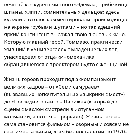
вечный конкурент чинного «Эдема», прибежище
шпаны, хиппи, сомнительных дельцов; здесь
курили и в голос комментировали происходящее
на экране грубыми шутками – но так здешний
яркий контингент выражал свою любовь к кино.
Которую главный герой, Томмазо, практически
живший в «Универсале» с младенческих лет,
унаследовал от отца-киномеханика,
обращавшегося с проектором будто с женщиной.
Жизнь героев проходит под аккомпанемент
великих кадров – от «Семи самураев»
(вызвавших непочтительные «выкрики с мест»)
до «Последнего танго в Париже» (который до
сцены с маслом смотрели в испуганном
молчании, а потом – прорвало). Жизнь героев
сама становится фильмом – озорным и совсем не
сентиментальным, хотя без ностальгии по 1970-