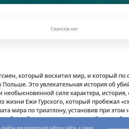
Сеансов нет
тсмен, который восхитил мир, и который по с
 Польше. Это увлекательная история об уби
 необыкновенной силе характера, история,
з жизни Ежи Гурского, который пробежал «
та мира по триатлону, установив при этом
ние было бы невозможным, если бы не событ
торым он полностью изменил свою судьбу.
-файлы для корректной работы сайта, а также