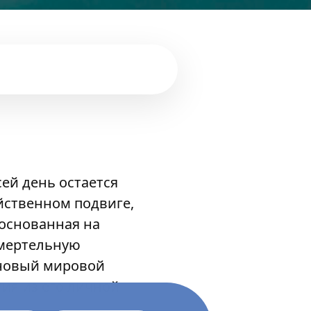
ей день остается
йственном подвиге,
 основанная на
смертельную
 новый мировой
ия из его личной