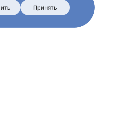
оить
Принять