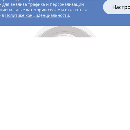
 для анализа трафика и персонализации
Настр
циональные категории cookie и отказаться
— в
Политике конфиденциальности
.
Все главные лица
Актёры и создатели