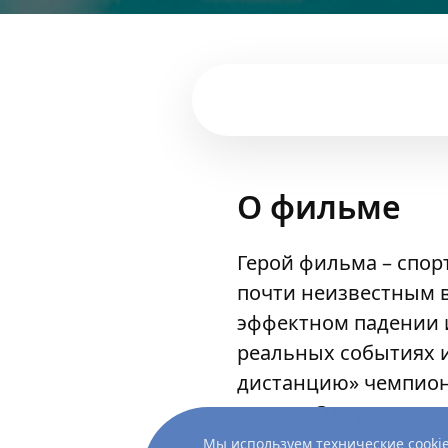
О фильме
Герой фильма – спор
почти неизвестным в
эффектном падении и
реальных событиях и
дистанцию» чемпиона
рекорд. Это достиже
жизни, благодаря ко
Мы используем технические cookie