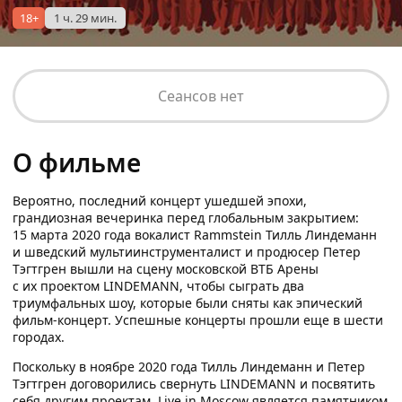
18+
1 ч. 29 мин.
Сеансов нет
О фильме
Вероятно, последний концерт ушедшей эпохи,
грандиозная вечеринка перед глобальным закрытием:
15 марта 2020 года вокалист Rammstein Тилль Линдеманн
и шведский мультиинструменталист и продюсер Петер
Тэгтгрен вышли на сцену московской ВТБ Арены
с их проектом LINDEMANN, чтобы сыграть два
триумфальных шоу, которые были сняты как эпический
фильм-концерт. Успешные концерты прошли еще в шести
городах.
Поскольку в ноябре 2020 года Тилль Линдеманн и Петер
Тэгтгрен договорились свернуть LINDEMANN и посвятить
себя другим проектам, Live in Moscow является памятником