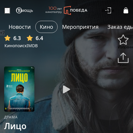
Помощь
Войти
Новости
Кино
Мероприятия
Заказ ед
+7
6.3
6.4
Кинопоиск
IMDB
Избранн
Подели
ДРАМА
Лицо