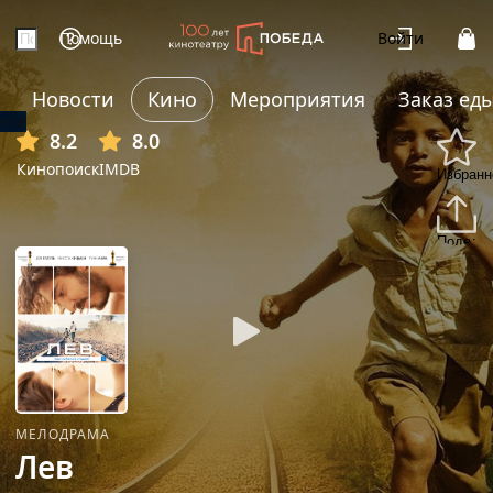
Помощь
Войти
Новости
Кино
Мероприятия
Заказ ед
+18
8.2
8.0
Кинопоиск
IMDB
Избранн
Подели
МЕЛОДРАМА
Лев