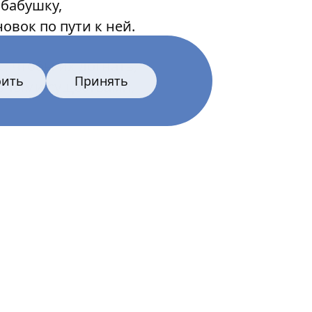
 бабушку,
овок по пути к ней.
, чтобы их догнать,
оить
Принять
льными существами,