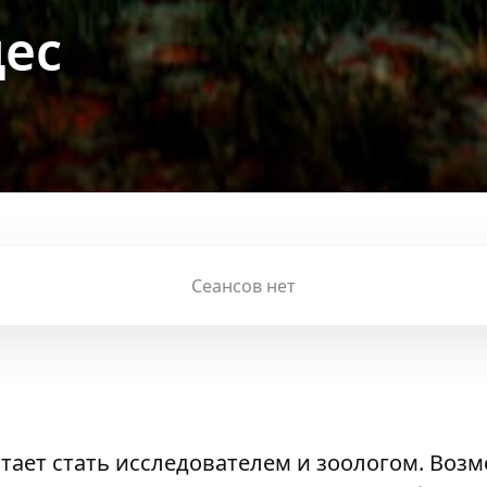
дес
Сеансов нет
ает стать исследователем и зоологом. Воз