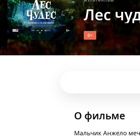
МУЛЬТФИЛЬМ
Лес чу
6+
О фильме
Мальчик Анжело мечт