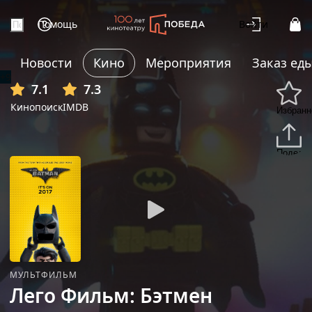
Помощь
Войти
Новости
Кино
Мероприятия
Заказ ед
+9
7.1
7.3
Кинопоиск
IMDB
Избранн
Подели
МУЛЬТФИЛЬМ
Лего Фильм: Бэтмен