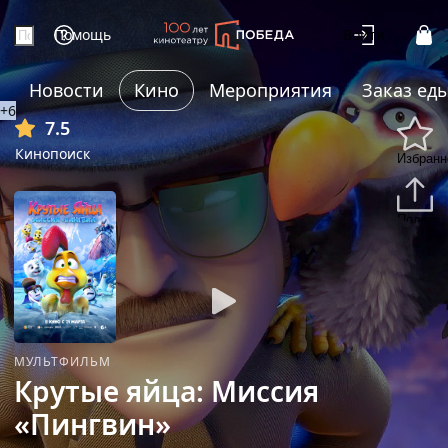
Помощь
Войти
Новости
Кино
Мероприятия
Заказ ед
+6
7.5
Кинопоиск
Избранн
Подели
МУЛЬТФИЛЬМ
Крутые яйца: Миссия
«Пингвин»