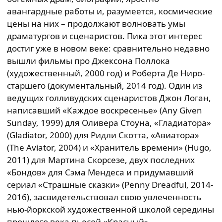
авангардные работы и, разумеется, космические
цены на них – продолжают волновать умы
драматургов и сценаристов. Пика этот интерес
достиг уже в новом веке: сравнительно недавно
вышли фильмы про Джексона Поллока
(художественный, 2000 год) и Роберта Де Ниро-
старшего (документальный, 2014 год). Один из
ведущих голливудских сценаристов Джон Логан,
написавший «Каждое воскресенье» (Any Given
Sunday, 1999) для Оливера Стоуна, «Гладиатора»
(Gladiator, 2000) для Ридли Скотта, «Авиатора»
(The Aviator, 2004) и «Хранитель времени» (Hugo,
2011) для Мартина Скорсезе, двух последних
«Бондов» для Сэма Мендеса и придумавший
сериал «Страшные сказки» (Penny Dreadful, 2014-
2016), засвидетельствовал свою увлеченность
нью-йоркской художественной школой середины
прошлого века пьесой «Красный».