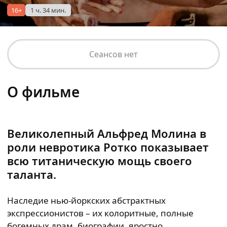
16+
1 ч. 34 мин.
Сеансов нет
О фильме
Великолепный Альфред Молина в
роли невротика Ротко показывает
всю титаническую мощь своего
таланта.
Наследие нью-йоркских абстрактных
экспрессионистов – их колоритные, полные
богемных драм, биографии, яростно