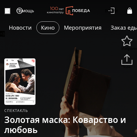
Помощь
Войти
Новости
Кино
Мероприятия
Заказ ед
+8
Избранн
Подели
СПЕКТАКЛЬ
Золотая маска: Коварство и
любовь