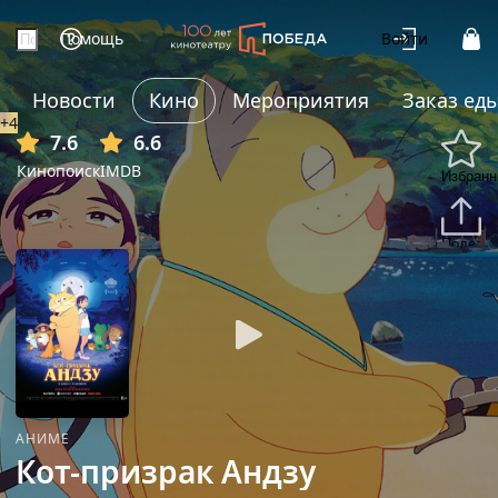
Помощь
Войти
Новости
Кино
Мероприятия
Заказ ед
+4
7.6
6.6
Кинопоиск
IMDB
Избранн
Подели
АНИМЕ
Кот-призрак Андзу