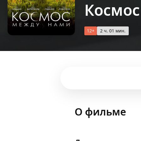
Космос
12+
2 ч. 01 мин.
О фильме