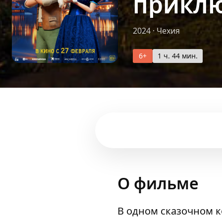
прикл
2024
·
Чехия
6+
1 ч. 44 мин.
О фильме
В одном сказочном к