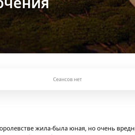
ючения
Сеансов нет
оролевстве жила-была юная, но очень вредн