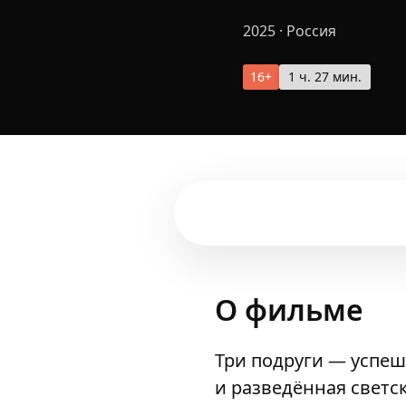
2025
·
Россия
16+
1 ч. 27 мин.
О фильме
Три подруги — успе
и разведённая светс