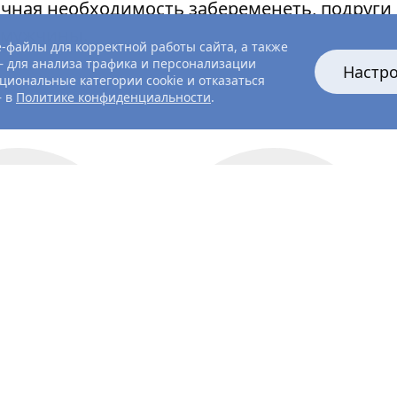
очная необходимость забеременеть, подруг
 мужчины.
-файлы для корректной работы сайта, а также
 для анализа трафика и персонализации
Настр
циональные категории cookie и отказаться
— в
Политике конфиденциальности
.
актриса
актриса