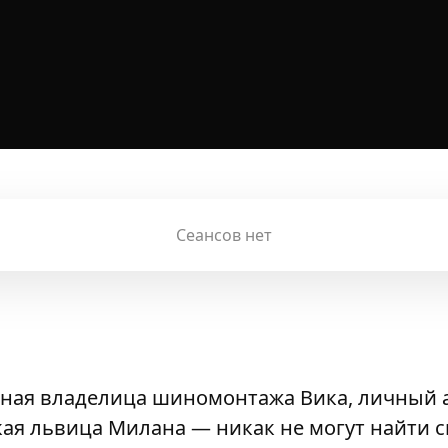
Сеансов нет
шная владелица шиномонтажа Вика, личный а
кая львица Милана — никак не могут найти 