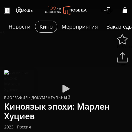
Помощь
Войти
Новости
Кино
Мероприятия
Заказ ед
+3
Избранн
Подели
БИОГРАФИЯ
·
ДОКУМЕНТАЛЬНЫЙ
Киноязык эпохи: Марлен
Хуциев
2023
·
Россия