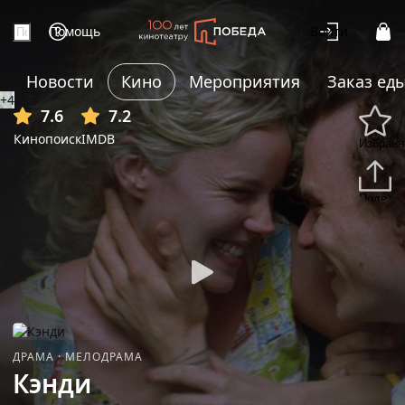
Помощь
Войти
Новости
Кино
Мероприятия
Заказ ед
+4
7.6
7.2
Кинопоиск
IMDB
Избранн
Подели
ДРАМА
·
МЕЛОДРАМА
Кэнди