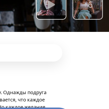
+6
у. Однажды подруга
ается, что каждое
Но каждое желание