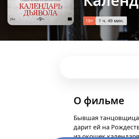
Календ
18+
1 ч. 49 мин.
О фильме
Бывшая танцовщица 
дарит ей на Рождест
из окошек календар