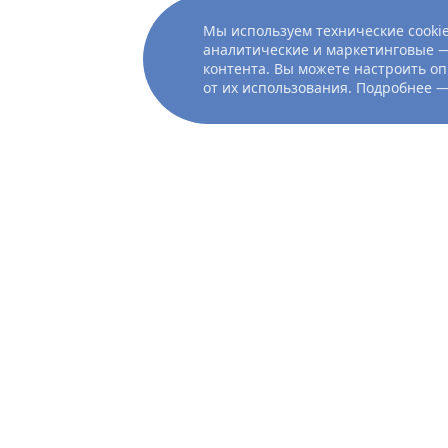
имеет свою цену, а 
Мы используем технические cookie
И чем сильнее желан
аналитические и маркетинговые —
контента. Вы можете настроить оп
от их использования. Подробнее 