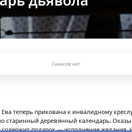
арь дьявола
Сеансов нет
Ева теперь прикована к инвалидному кресл
во старинный деревянный календарь. Оказыв
я содержит подарок — исполнение желания. 