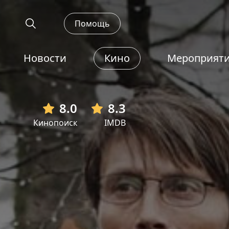
Помощь
Новости
Кино
Мероприят
8.0
8.3
Кинопоиск
IMDB