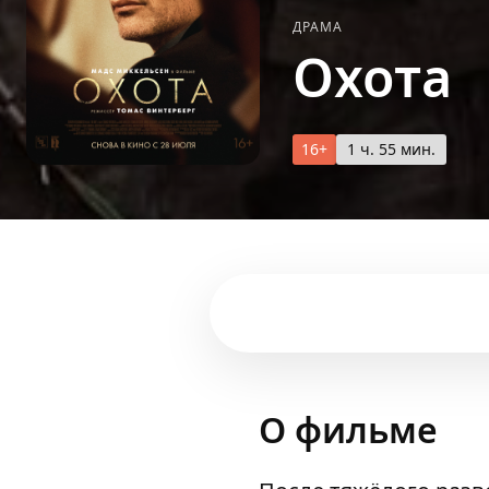
ДРАМА
Охота
16+
1 ч. 55 мин.
О фильме