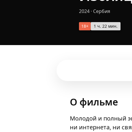
2024
·
Сербия
18+
1 ч. 22 мин.
О фильме
Молодой и полный эн
ни интернета, ни св