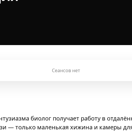
Сеансов нет
тузиазма биолог получает работу в отдалённ
язи — только маленькая хижина и камеры д