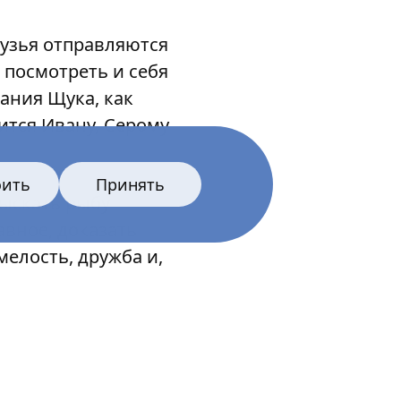
рузья отправляются
 посмотреть и себя
лания Щука, как
дится Ивану, Серому
оить
Принять
тыскать рыбу
авное, доказать
мелость, дружба и,