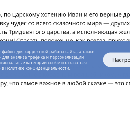
 по царскому хотению Иван и его верные д
ку чудес со всего сказочного мира — других
есть Тридевятого царства, а исполняющая же
езни! Спасать положение, как всегда, прихо
-файлы для корректной работы сайта, а также
 для анализа трафика и персонализации
Настр
циональные категории cookie и отказаться
орожках, им предстоит встретить Колобка, о
— в
Политике конфиденциальности
.
ся в смекалке с коварным волшебником. А гл
у, что самое важное в любой сказке — это с