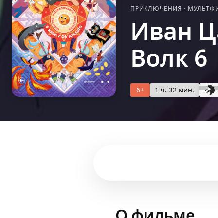
ПРИКЛЮЧЕНИЯ
·
МУЛЬТФ
Иван Ц
Волк 6
6+
1 ч. 32 мин.
О фильме