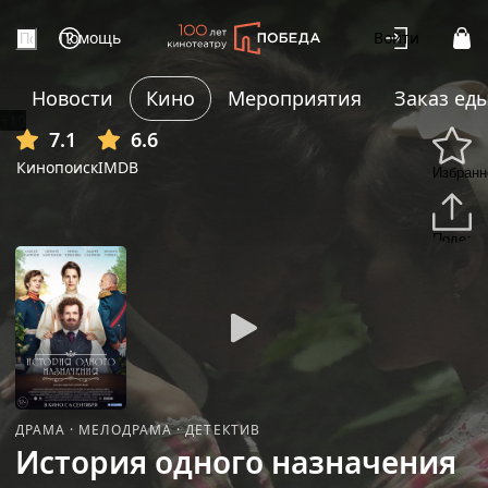
Помощь
Войти
Новости
Кино
Мероприятия
Заказ ед
+10
7.1
6.6
Кинопоиск
IMDB
Избранн
Подели
ДРАМА
·
МЕЛОДРАМА
·
ДЕТЕКТИВ
История одного назначения